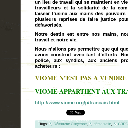
un lieu de travail qui se maintient en vi
travailleurs et la solidarité de la c
laisser l’usine aux mains des pouvoirs j
plusieurs reprises de faire justice pour
défavorisés.
Notre destin est entre nos mains, n
travail et notre vie.
Nous n’allons pas permettre que qui que
avons construit avec tant d’efforts. No
police, aux syndics, aux anciens pro
acheteurs :
VIOME N’EST PAS A VENDRE 
VIOME APPARTIENT AUX TR
http://www.viome.org/p/francais.html
|
Tags:
Démarche Citoyenne
,
démocratie
,
GREC