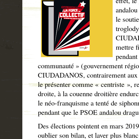
effet, l
andalou
le souti
troglod
CIUDAD
mettre f
pendant 
communauté » (gouvernement régio
CIUDADANOS, contrairement aux ef
le présenter comme « centriste », re
droite, à la couenne droitière endur
le néo-franquisme a tenté de siphonn
pendant que le PSOE andalou draguai
Des élections pointent en mars 2019 
oublier son bilan, et laver plus blan