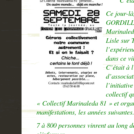
Ce jour-l
GORDILL
Marinaleda
Lisle sur 
l’expérie
dans ce vi
C’était à l
d’associat
l’initiativ
collectif q
« Collectif Marinaleda 81 » et orga
manifestations, les années suivantes. 
7 à 800 personnes vinrent au long de
s’informer. . .