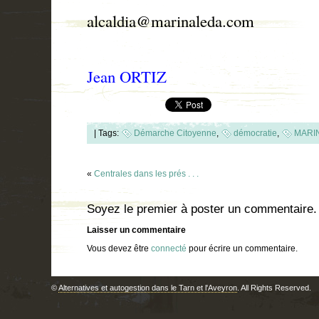
alcaldia@marinaleda.com
Jean ORTIZ
|
Tags:
Démarche Citoyenne
,
démocratie
,
MARI
«
Centrales dans les prés . . .
Soyez le premier à poster un commentaire.
Laisser un commentaire
Vous devez être
connecté
pour écrire un commentaire.
©
Alternatives et autogestion dans le Tarn et l'Aveyron
. All Rights Reserved.