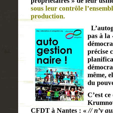
propriétaires » de leur usin
sous leur contrôle l’ensemb
production.
L’autog
pas à la 
démocrat
précise c
planific
démocrat
même, el
du pouv
C’est ce
Krumnov
CFDT à Nantes : «
// n’y au