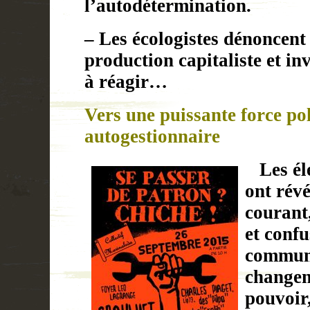
l’autodétermination.
– Les écologistes dénoncent 
production capitaliste et in
à réagir…
Vers une puissante force po
autogestionnaire
Les éle
ont révé
courant
et confu
commune
changem
pouvoir,