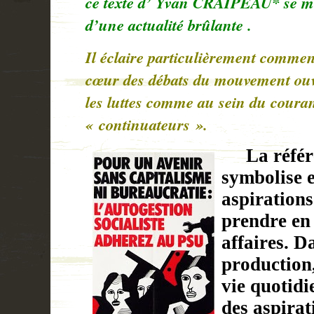
ce texte d’ Yvan CRAIPEAU* se m
d’une actualité brûlante .
Il éclaire particulièrement comme
cœur des débats du mouvement ouv
les luttes comme au sein du cour
« continuateurs ».
La référ
symbolise 
aspirations
prendre en
affaires. Da
production,
vie quotidi
des aspirat