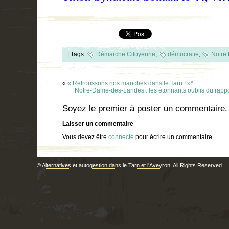
|
Tags:
Démarche Citoyenne
,
démocratie
,
Notre
«
« Retroussons nos manches dans le Tarn ! »*
Notre-Dame-des-Landes : les étonnants oublis du rappo
Soyez le premier à poster un commentaire.
Laisser un commentaire
Vous devez être
connecté
pour écrire un commentaire.
©
Alternatives et autogestion dans le Tarn et l'Aveyron
. All Rights Reserved.