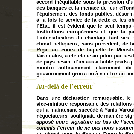
accord inéquitable sous la pression d’u
des banques et la menace de leur effo
l’épuisement des fonds publics, désorma
à la fois le service de la dette et les 
l’Etat, il est évident que le seul temps
institutions européennes et que la p
l’intensification du chantage tant ses 
climat belliqueux, sans précédent, de l
Riga, au cours de laquelle le Minist
Varoufakis, a été cloué au pilori par se
de pays pesant d’un aussi faible poids qu
montre suffisamment clairement de 
gouvernement grec a eu à souffrir au co
Au-delà de l’erreur
Dans une déclaration remarquable, le 2
vice-ministre responsable des relations
qui a maintenant succédé à Yanis Varoufa
négociateurs, soulignait, de manière sign
apposé notre signature au bas de l’acco
commis l’erreur de ne pas nous assurer 
un signal pour la Banque Centrale Eu