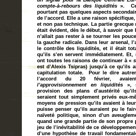
compte-à-rebours des liquidités
».
C
pourtant pas quelques aspects secondaire
de l’accord. Elle a une raison spécifique,
et non pas technique. La partie grecque 
était évident, dès le début, à savoir qu
n’allait pas rester à se tourner les pou
la gauche radicale. Dans leur arsenal, l
le contrôle des liquidités, et il était t
qu’ils s’en servent immédiatement. Et, 
ont toutes les raisons de continuer à «
s
est d’Alexis Tsipras) jusqu’à ce qu’ils 
capitulation totale.
Pour le dire autre
l’accord du 20 février, ava
l’approvisionnement en liquidités
», s
provision des plans d’austérité qu’il
seraient tout simplement privés eux-mê
moyens de pression qu’ils avaient à leur
puisse penser qu’ils auraient pu le fai
naïveté politique, sinon d’un aveugleme
quand une grande partie de son propre pa
jeu de l’inévitabilité de ce développemen
d’une hypothèse de travail fondamentale