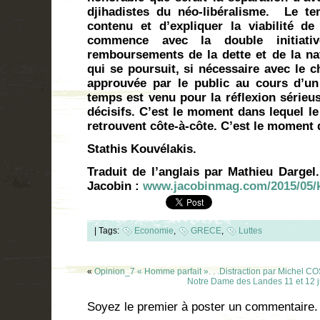
djihadistes du néo-libéralisme.
Le te
contenu et d’expliquer la viabilité de 
commence avec la double initiati
remboursements de la dette et de la nat
qui se poursuit, si nécessaire avec le 
approuvée par le public au cours d’u
temps est venu pour la réflexion sérieu
décisifs. C’est le moment dans lequel le
retrouvent côte-à-côte. C’est le moment 
Stathis Kouvélakis.
Traduit de l’anglais par Mathieu Dargel.
Jacobin :
www.jacobinmag.com/2015/05/ko
|
Tags:
Economie
,
GRECE
,
Luttes
«
Opinion_7 « Homme parfait ». . .Distraction par Michel
Notre Dame des Landes 11 et 12 juil
Soyez le premier à poster un commentaire.