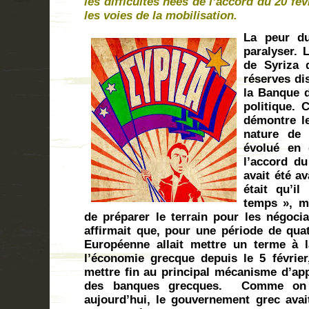
les difficultés nées de l’accord du 20 fév
les voies de la mobilisation.
La peur du
paralyser.
de Syriza d
réserves di
la Banque 
politique.
démontre le
nature de 
évolué en 
l’accord du
avait été a
était qu’i
temps », m
de préparer le terrain pour les négocia
affirmait que, pour une période de qua
Européenne allait mettre un terme à l
l’économie grecque depuis le 5 février
mettre fin au principal mécanisme d’app
des banques grecques.
Comme on l
aujourd’hui, le gouvernement grec avait