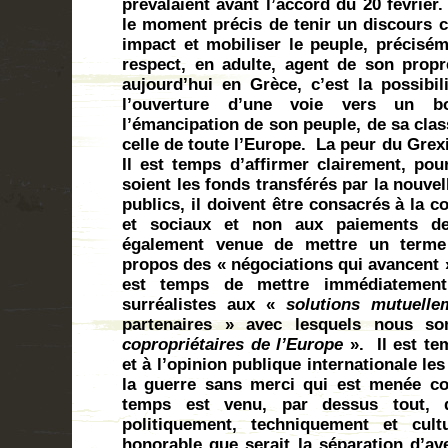
prévalaient avant l’accord du 20 février
le moment précis de tenir un discours cl
impact et mobiliser le peuple, préciséme
respect, en adulte, agent de son prop
aujourd’hui en Grèce, c’est la possibil
l’ouverture d’une voie vers un bo
l’émancipation de son peuple, de sa clas
celle de toute l’Europe.
La peur du Grexi
Il est temps d’affirmer clairement, p
soient les fonds transférés par la nouvel
publics, il doivent être consacrés à la 
et sociaux et non aux paiements d
également venue de mettre un terme
propos des « négociations qui avancent »
est temps de mettre immédiatement
surréalistes aux «
solutions mutuelle
partenaires » avec lesquels nous s
copropriétaires de l’Europe
».
Il est t
et à l’opinion publique internationale le
la guerre sans merci qui est menée co
temps est venu, par dessus tout, d
politiquement, techniquement et cult
honorable que serait la séparation d’av