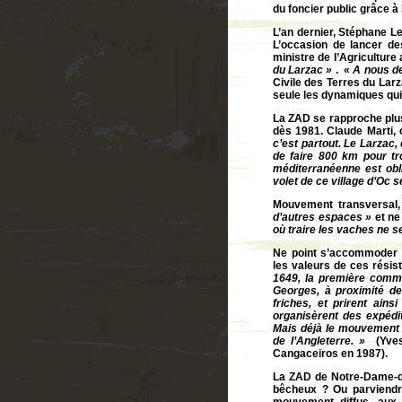
du foncier public grâce à
L’an dernier, Stéphane Le
L’occasion de lancer de
ministre de l’Agriculture
du Larzac »
. «
A nous de
Civile des Terres du Larz
seule les dynamiques qui
La ZAD se rapproche plus 
dès 1981. Claude Marti, c
c’est partout. Le Larzac,
de faire 800 km pour tr
méditerranéenne est obl
volet de ce village d’Oc s
Mouvement transversal,
d’autres espaces »
et ne
où traire les vaches ne se
Ne point s’accommoder de
les valeurs de ces résist
1649, la première commu
Georges, à proximité d
friches, et prirent ain
organisèrent des expédi
Mais déjà le mouvement é
de l’Angleterre. »
(Yves
Cangaceiros en 1987).
La ZAD de Notre-Dame-des
bêcheux ? Ou parviendra