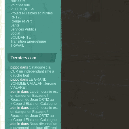
Nucléaire
Point de vue
POLEMIQUE-s
Projets Nuisibles et Inutiles
RN126
Rouge et Vert
Santé
Services Publics
Social
SOLIDARITE
Transition Energétique
TRAVAIL
Derniers com.
pippo
dans
Catalogne : la
CUP, un indépendantisme à
gauche tout
pippo
dans
LE GRAND
SCHISME CATALAN. Jérôme
VIALARET
admin
dans
La démocratie est
en danger en Espagne !
Réaction de Jean ORTIZ au
« Coup d’État » en Catalogne
admin
dans
La démocratie est
en danger en Espagne !
Réaction de Jean ORTIZ au
« Coup d’État » en Catalogne
admin
dans
Nous rêvons d’un
mouvement politique différent.