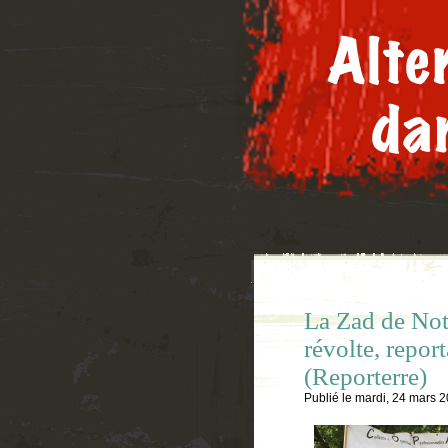
La Zad de Not
révolte, repor
(Reporterre)
Publié le
mardi, 24 mars 