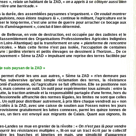
enses
», relate un habitant de la ZAD, «
on a appris à se côtoyer aussi bien
rrière une barricade
. »
ans la durée, des assemblées paysannes s’organisent. «
On voulait montrer
xpulsions, nous étions toujours là
», continue le militant, l’agriculture est le
er le long-terme, c’est une arme de guerre pour arracher ce bocage aux
ets d’aménagement », conclut-il bien déterminé.
e de Bellevue, en voie de destruction, est occupée par des zadistes et le
 (Rassemblement des Organisations Professionnelles Agricoles Indignées
en Loire-Altantique) qui la transforment en une «
plateforme de rencontre
icoles.
» Mais cette ferme n’est pas isolée, l’occupation de centaines
vre : jardins vivriers et petits élevages se dessinent à l’horizon… De ce
ouvement « Sème ta ZAD » impulsant une reprise des terres facilitée par
je suis paysan de la ZAD »
le permet d’unir les uns aux autres, « Sème ta ZAD » n’en demeure pas
Plus subversive qu’une simple réclamation des terres, la résistance
nté d’autonomie, où l’agriculture se fait offensive. Elle se positionne non
, mais comme un outil. Un outil pour expérimenter tous azimuts : entre la
utte, la traction animale et la responsabilité partagée d’une ferme, hors du
rofessionnelle affranchie des normes légales, les limites ne sont que celles
. Un outil pour distribuer autrement, à prix libre chaque vendredi au « non
coltés à la ZAD, avec une caisse de soutien aux Fosses noires les jours
rovisionne gratuitement les luttes connexes, parmi les quinze tonnes de
es, un tiers est envoyé aux migrants de Calais. Quant aux oignons, ils
s-Landes se mue en grenier de la révolte : «
On n’est pas là pour vendre
ourrir les résistances multiples »
, lit-on sur un tract écrit par le collectif
ière les fourches et binettes en main, une simplicité d’apparence