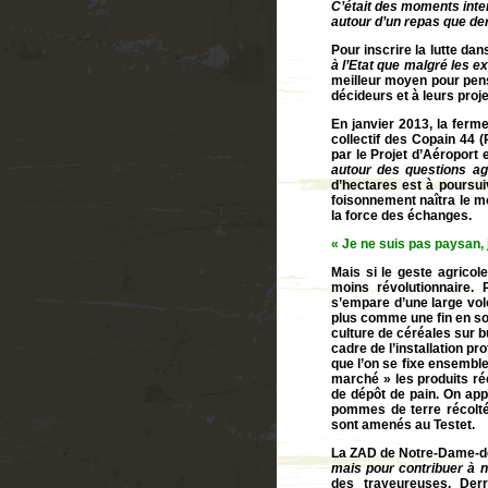
C’était des moments int
autour d’un repas que de
Pour inscrire la lutte d
à l’Etat que malgré les e
meilleur moyen pour pens
décideurs et à leurs proj
En janvier 2013, la ferm
collectif des Copain 44
par le Projet d’Aéroport 
autour des questions agr
d’hectares est à poursui
foisonnement naîtra le m
la force des échanges.
«
Je ne suis pas paysan, 
Mais si le geste agrico
moins révolutionnaire. 
s’empare d’une large volo
plus comme une fin en soi
culture de céréales sur b
cadre de l’installation p
que l’on se fixe ensemble
marché » les produits ré
de dépôt de pain. On app
pommes de terre récolté
sont amenés au Testet.
La ZAD de Notre-Dame-de
mais pour contribuer à n
des trayeureuses. Derr