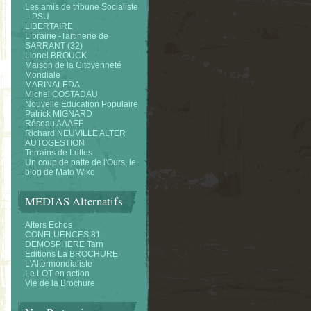
Les amis de tribune Socialiste
– PSU
LIBERTAIRE
Librairie -Tartinerie de
SARRANT (32)
Lionel BROUCK
Maison de la Citoyenneté
Mondiale
MARINALEDA
Michel COSTADAU
Nouvelle Education Populaire
Patrick MIGNARD
Réseau AAAEF
Richard NEUVILLE ALTER
AUTOGESTION
Terrains de Luttes
Un coup de patte de l'Ours, le
blog de Mato Wiko
MEDIAS Alternatifs
Alters Echos
CONFLUENCES 81
DEMOSPHERE Tarn
Editions La BROCHURE
L'Altermondialiste
Le LOT en action
Vie de la Brochure