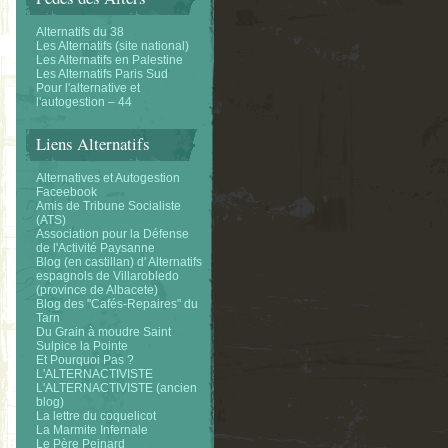
Alternatifs du 38
Les Alternatifs (site national)
Les Alternatifs en Palestine
Les Alternatifs Paris Sud
Pour l'alternative et
l'autogestion – 44
Liens Alternatifs
Alternatives et Autogestion
Faceebook
Amis de Tribune Socialiste
(ATS)
Association pour la Défense
de l'Activité Paysanne
Blog (en castillan) d' Alternatifs
espagnols de Villarobledo
(province de Albacete)
Blog des "Cafés-Repaires" du
Tarn
Du Grain à moudre Saint
Sulpice la Pointe
Et Pourquoi Pas ?
L'ALTERNACTIVISTE
L'ALTERNACTIVISTE (ancien
blog)
La lettre du coquelicot
La Marmite Infernale
Le Père Peinard