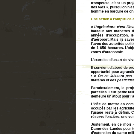
trompeuse, c’est un proje
nos vies
», puisqu’on n’e
homme en bordure de c
Une action à l’amplitude
«
L’agriculture c’est l’i
hauteur aux manettes d
années d’occupation, l
d’aéroport. Mais ils save
l’aveu des autorités polit
de 1 650 hectares. L’obje
zones d’autonomie.
L’exercice d’un art de vi
Il convient d’abord de pr
opportunité pour agrandi
: «
On ne laissera pas 
matériel et des pesticide
Paradoxalement, le proj
parcelles. Leur petite ta
demeure un atout pour l’
L’idée de mettre en comm
occupés par les agricult
l’usage reste à définir.
réserve foncière, une ve
Justement, en ce mois 
Dame-des-Landes pour tém
d’extension du camp mili