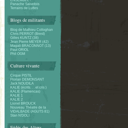
ENSEMBLE !
Panache Salvetois
Terrains de Luttes
Blogs de militants
Blog de Mathieu Colloghan
Chris PERROT (Brest)
Gilles KUNTZ (38)
Jean Pierre MEYER (42)
Magali BRACONNOT (13)
Paul ORIOL
Phil OGM
Culture vivante
Cirque PISTIL
Florian DEMONSANT
Jack NOUDILA
KALIE (écrits. . . et cris )
KALIE (Flamencas)
KALIE 1
KALIE 2
Lionel BROUCK
Nouveau Théatre de la
VIDALBADE (AGUTS 81)
Stan N'DOLI
Fédés des Alters