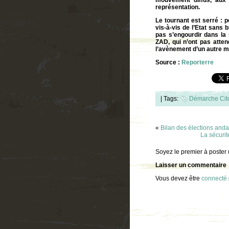
mouvement diffus, aux 
représentation.
Le tournant est serré : p
vis-à-vis de l’Etat sans
pas s’engourdir dans la n
ZAD, qui n’ont pas atten
l’avènement d’un autre 
Source :
Reporterre
|
Tags:
Démarche Cit
«
Bilan des élections and
La sécurit
Soyez le premier à poster
Laisser un commentaire
Vous devez être
connecté