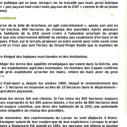
t politique qui se joue, lorsqu’«
on ne travaille pas mais qu’on fabrique
st «
pas paysan tout court mais paysan de la ZAD »
comme le dit un jeune
hamp.
 ambitieuse
nverse de la lutte de brochure, on agit concrètement
», ajoute son ami en
’un tracteur. 800 hectares de champs des possibles Après plusieurs
es habitants de la ZAD osent croire à l’abandon prochain du projet
nt que son enterrement définitif ne viendra pas seulement d’en haut et de
iques. Il faut, sur le terrain, proposer un autre avenir pour cette vaste zone
ctif ici n’est pas tant l’échec du Grand Projet Inutile que le maintien de
vre éloigné des logiques marchandes et des institutions.
otéger les terres des appétits stratégiques qui voient dans la brèche, une
r les exploitations agricoles existantes. Un membre des Copain confirme
de gros exploitants arracher les haies, refaire du maïs avec du gros
s »
.
et d’aéroport a, depuis les années 1960, bloqué le remembrement des
ille – 3 hectares en moyenne au lieu de 10 hectares dans le département –
agriculture paysanne.
un les terres fait son chemin. Si l’on retire les 400 hectares toujours
eurs expropriés et les 400 autres boisés, c’est près de 800 hectares dont
 Cet espace constitue, aux dires des habitants de la ZAD, une potentielle
rsion singulière du champ des possibles.
de novembre, des représentants du Larzac se sont déplacés à Notre-
oigner autant de leur soutien que de leur expérience. Lorsque le projet
taire a finalement été annulé en 1981, les paysans ont obtenu la gestion