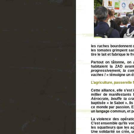
les ruches bourdonnent d
les tomates grimpent san
tire le lait et fabrique le 
Partout on tâtonne, on 
habitaient la ZAD ava
progressivement, la con
vaches !
» témoigne un é
L’agriculture, passerelle
Cette alliance, elle s’e
millier de manifestants
Aérocrate, bouffe ta cr
baptisée « le Sabot ». I
ce monde par passion. Ent
un langage commun, et pa
La violence des opérati
C’est ensemble qu’ils vo
les squatteurs que les ag
Une solidarité se crée, 