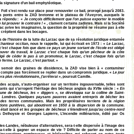
 la signature d’un bail emphytéotique.
 Foll s’est rendu sur place pour renouveler ce bail, prorogé jusqu’à 2083.
s ponts entre la ZAD bretonne et le plateau de l’Aveyron, auxquels le
 a répondu : «
Je conçois difficilement que l’on puisse exporter le modèle
 lui prouver le contraire !
« , clament certains zadistes. Mais si la Société
ac avive les imaginaires, la question de la propriété ne résume pas à elle
 crépitent dans les bocages.
de l’histoire de la lutte du Larzac que de sa résolution juridique entamée
hanteur occitan, nous le rappelle, lui qui écrivait en 1973 : «
Le Larzac,
 c’est chaque fois que dans ce pays un jeune sortant de l’école est obligé
ouver du travail, le Larzac c’est chaque fois qu’un pêcheur de la côte
igé de céder le pas à un promoteur, le Larzac, c’est chaque fois qu’un
e ferme. Le Larzac, c’est partout
. »
 semoir des graines de dissidence, la ZAD vise bien à «
contaminer
 compte pas forcément se replier dans un compromis juridique. «
Le jour
ra plus révolutionnaire, j’arrêterai »
, poursuit Camille.
s acquis, s’auto-organiser sur un territoire ingouvernable, telles sont
ants qui s’arrogent l’héritage des bêcheux anglais du XVIIe siècle : «
En
ne de bêcheux, les « diggers », se développa sur la colline de Saint-
e Londres. Quelques paysans pauvres avaient entrepris de bêcher les
si des terres communales. Mais les propriétaires terriens de la région
tions punitives, qui aboutirent en 1650 à la dispersion de la commune.
tait lancé et les groupes de bêcheux s’étendirent jusqu’au centre-nord
 Delhoysie et Georges Lapierre, L’incendie millénariste, édité par Os
-Landes, nébuleuse d’alternatives, sera-t-elle dispersée à l’image des
-t-elle à gagner un espace de vie ? Difficile de parler au nom de ce