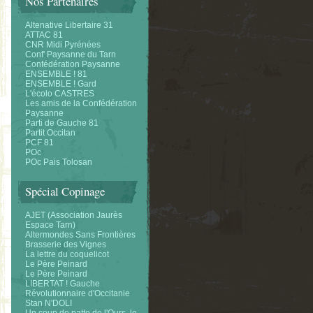
Nos Partenaires
Altenative Libertaire 31
ATTAC 81
CNR Midi Pyrénées
Conf' Paysanne du Tarn
Confédération Paysanne
ENSEMBLE ! 81
ENSEMBLE ! Gard
L'écolo CASTRES
Les amis de la Confédération
Paysanne
Parti de Gauche 81
Partit Occitan
PCF 81
POc
POc Pais Tolosan
Spécial Copinage
AJET (Association Jaurès
Espace Tarn)
Altermondes Sans Frontières
Brasserie des Vignes
La lettre du coquelicot
Le Père Peinard
Le Père Peinard
LIBERTAT ! Gauche
Révolutionnaire d'Occitanie
Stan N'DOLI