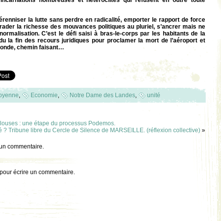
incarnations nombreuses et hétéroclites qui refusent en outre toute
érenniser la lutte sans perdre en radicalité, emporter le rapport de force
 brader la richesse des mouvances politiques au pluriel, s’ancrer mais ne
ormalisation. C’est le défi saisi à bras-le-corps par les habitants de la
du la fin des recours juridiques pour proclamer la mort de l’aéroport et
monde, chemin faisant…
oyenne
,
Economie
,
Notre Dame des Landes
,
unité
alouses : une étape du processus Podemos.
é ? Tribune libre du Cercle de Silence de MARSEILLE. (réflexion collective)
»
 un commentaire.
pour écrire un commentaire.