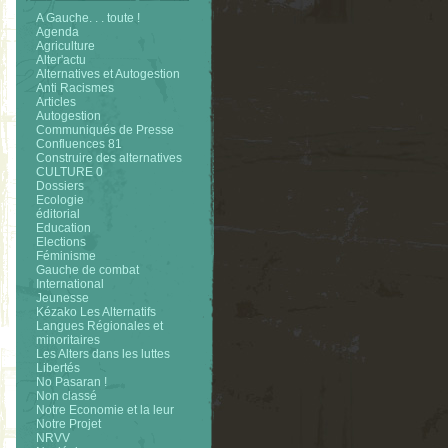
A Gauche. . . toute !
Agenda
Agriculture
Alter'actu
Alternatives et Autogestion
Anti Racismes
Articles
Autogestion
Communiqués de Presse
Confluences 81
Construire des alternatives
CULTURE 0
Dossiers
Ecologie
éditorial
Education
Elections
Féminisme
Gauche de combat
International
Jeunesse
Kézako Les Alternatifs
Langues Régionales et
minoritaires
Les Alters dans les luttes
Libertés
No Pasaran !
Non classé
Notre Economie et la leur
Notre Projet
NRVV