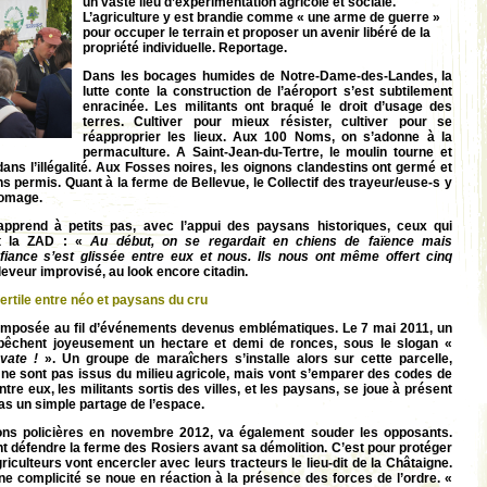
un vaste lieu d’expérimentation agricole et sociale.
L’agriculture y est brandie comme « une arme de guerre »
pour occuper le terrain et proposer un avenir libéré de la
propriété individuelle. Reportage.
Dans les bocages humides de Notre-Dame-des-Landes, la
lutte conte la construction de l’aéroport s’est subtilement
enracinée. Les militants ont braqué le droit d’usage des
terres. Cultiver pour mieux résister, cultiver pour se
réapproprier les lieux. Aux 100 Noms, on s’adonne à la
permaculture. A Saint-Jean-du-Tertre, le moulin tourne et
ans l’illégalité. Aux Fosses noires, les oignons clandestins ont germé et
s permis. Quant à la ferme de Bellevue, le Collectif des trayeur/euse-s y
fromage.
apprend à petits pas, avec l’appui des paysans historiques, ceux qui
nt la ZAD : «
Au début, on se regardait en chiens de faïence mais
fiance s’est glissée entre eux et nous. Ils nous ont même offert cinq
leveur improvisé, au look encore citadin.
 fertile entre néo et paysans du cru
st imposée au fil d’événements devenus emblématiques. Le 7 mai 2011, un
 bêchent joyeusement un hectare et demi de ronces, sous le slogan «
avate !
». Un groupe de maraîchers s’installe alors sur cette parcelle,
ls ne sont pas issus du milieu agricole, mais vont s’emparer des codes de
re eux, les militants sortis des villes, et les paysans, se joue à présent
s un simple partage de l’espace.
ons policières en novembre 2012, va également souder les opposants.
nt défendre la ferme des Rosiers avant sa démolition. C’est pour protéger
riculteurs vont encercler avec leurs tracteurs le lieu-dit de la Châtaigne.
une complicité se noue en réaction à la présence des forces de l’ordre. «