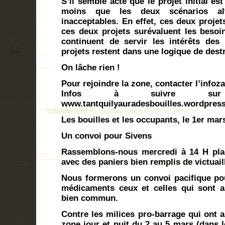
S’il semble acté que le projet initial es
moins que les deux scénarios alte
inacceptables. En effet, ces deux projet
ces deux projets surévaluent les besoi
continuent de servir les intérêts des
projets restent dans une logique de dest
On lâche rien !
Pour rejoindre la zone, contacter l’infoza
Infos à suivre s
www.tantquilyauradesbouilles.wordpres
Les bouilles et les occupants, le 1er mar
Un convoi pour Sivens
Rassemblons-nous mercredi à 14 H plac
avec des paniers bien remplis de victuail
Nous formerons un convoi pacifique pour
médicaments ceux et celles qui sont a
bien commun.
Contre les milices pro-barrage qui ont a
zone jour et nuit du 2 au 5 mars (dans l