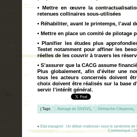
• Mettre en œuvre la contractualisati
retenues collinaires sous-utilisées
• Réhabiliter, avant le printemps, l’aval 
• Mettre en place un comité de pilotage po
• Planifier les études plus approfondie
Testet notamment pour affiner les besoi
réelles de les couvrir à travers les réser
• S’assurer que la CACG assume financi
Plus globalement, afin d’éviter une nouv
tous les acteurs concernés doivent êt
choix doivent être réalisés sur la base d
servir l’intérêt général.
|
Tags:
Barrage de SIVENS
,
Démarche Citoyenne
,
«
Etat espagnol : Un débat «national» sous le syndrome de
Communiqué LDH :