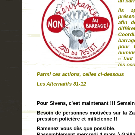
au bar
Ils a
présen
afin d
différe
Coord
barra
pour 
humid
« Tant 
les occ
Parmi ces actions, celles ci-dessous
Les Alternatifs 81-12
Pour Sivens, c’est maintenant !!! Semain
Besoin de personnes motivées sur la Zad
pression policière et milicienne !!
Ramenez-vous dès que possible.
Rassemblement mercredi 4 mars à Gaillac,