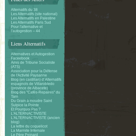
Alternatifs du 38
Les Alternatifs (site national)
Les Alternatifs en Palestine
Les Alternatifs Paris Sud
Pour l'alternative et
l'autogestion – 44
Liens Alternatifs
Alternatives et Autogestion
Faceebook
Amis de Tribune Socialiste
(ATS)
Association pour la Défense
de l'Activité Paysanne
Blog (en castillan) d' Alternatifs
espagnols de Villarobledo
(province de Albacete)
Blog des "Cafés-Repaires" du
Tarn
Du Grain à moudre Saint
Sulpice la Pointe
Et Pourquoi Pas ?
L'ALTERNACTIVISTE
L'ALTERNACTIVISTE (ancien
blog)
La lettre du coquelicot
La Marmite Infernale
Le Père Peinard