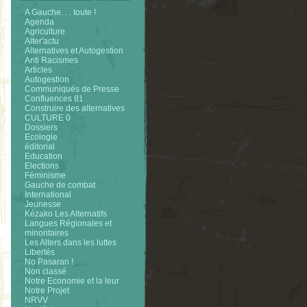
A Gauche. . . toute !
Agenda
Agriculture
Alter'actu
Alternatives et Autogestion
Anti Racismes
Articles
Autogestion
Communiqués de Presse
Confluences 81
Construire des alternatives
CULTURE 0
Dossiers
Ecologie
éditorial
Education
Elections
Féminisme
Gauche de combat
International
Jeunesse
Kézako Les Alternatifs
Langues Régionales et
minoritaires
Les Alters dans les luttes
Libertés
No Pasaran !
Non classé
Notre Economie et la leur
Notre Projet
NRVV