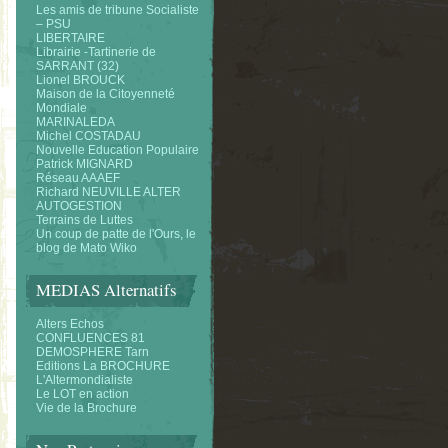
Les amis de tribune Socialiste
– PSU
LIBERTAIRE
Librairie -Tartinerie de
SARRANT (32)
Lionel BROUCK
Maison de la Citoyenneté
Mondiale
MARINALEDA
Michel COSTADAU
Nouvelle Education Populaire
Patrick MIGNARD
Réseau AAAEF
Richard NEUVILLE ALTER
AUTOGESTION
Terrains de Luttes
Un coup de patte de l'Ours, le
blog de Mato Wiko
MEDIAS Alternatifs
Alters Echos
CONFLUENCES 81
DEMOSPHERE Tarn
Editions La BROCHURE
L'Altermondialiste
Le LOT en action
Vie de la Brochure