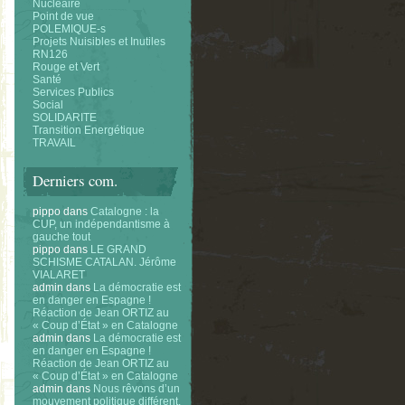
Nucléaire
Point de vue
POLEMIQUE-s
Projets Nuisibles et Inutiles
RN126
Rouge et Vert
Santé
Services Publics
Social
SOLIDARITE
Transition Energétique
TRAVAIL
Derniers com.
pippo
dans
Catalogne : la
CUP, un indépendantisme à
gauche tout
pippo
dans
LE GRAND
SCHISME CATALAN. Jérôme
VIALARET
admin
dans
La démocratie est
en danger en Espagne !
Réaction de Jean ORTIZ au
« Coup d’État » en Catalogne
admin
dans
La démocratie est
en danger en Espagne !
Réaction de Jean ORTIZ au
« Coup d’État » en Catalogne
admin
dans
Nous rêvons d’un
mouvement politique différent.