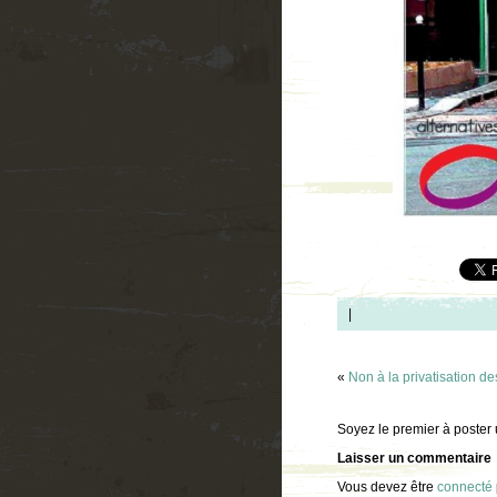
|
«
Non à la privatisation des
Soyez le premier à poster
Laisser un commentaire
Vous devez être
connecté