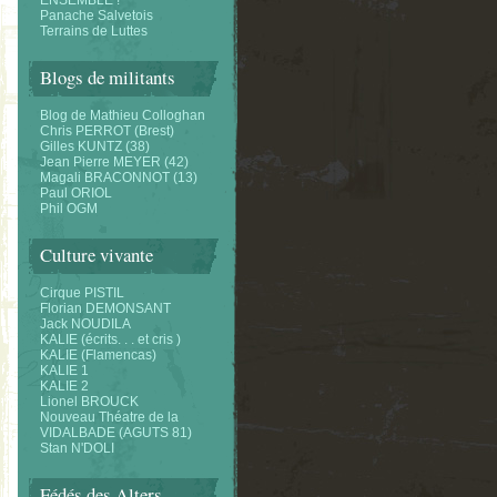
ENSEMBLE !
Panache Salvetois
Terrains de Luttes
Blogs de militants
Blog de Mathieu Colloghan
Chris PERROT (Brest)
Gilles KUNTZ (38)
Jean Pierre MEYER (42)
Magali BRACONNOT (13)
Paul ORIOL
Phil OGM
Culture vivante
Cirque PISTIL
Florian DEMONSANT
Jack NOUDILA
KALIE (écrits. . . et cris )
KALIE (Flamencas)
KALIE 1
KALIE 2
Lionel BROUCK
Nouveau Théatre de la
VIDALBADE (AGUTS 81)
Stan N'DOLI
Fédés des Alters