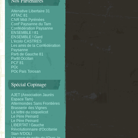
Nos Partenaires
Altenative Libertaire 31
ATTAC 81
CNR Midi Pyrénées
Conf' Paysanne du Tarn
Confédération Paysanne
ENSEMBLE ! 81
ENSEMBLE ! Gard
L'écolo CASTRES
Les amis de la Confédération
Paysanne
Parti de Gauche 81
Partit Occitan
PCF 81
POc
POc Pais Tolosan
Spécial Copinage
AJET (Association Jaurès
Espace Tarn)
Altermondes Sans Frontières
Brasserie des Vignes
La lettre du coquelicot
Le Père Peinard
Le Père Peinard
LIBERTAT ! Gauche
Révolutionnaire d'Occitanie
Stan N'DOLI