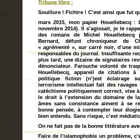
Tribune libre :
Souillure
! Fichtre ! C’est ainsi que fut q
mars 2015, mon papier Houellebecq : 
novembre 2014). Il s’agissait, je le rap
des romans de Michel Houellebecq p
Bernard, défunt chroniqueur de Ch
«
agrémenté
», sur carré noir, d’une m
responsables du journal. Insuffisante rec
plus tard, une dizaine de signataires rev
dénonciateur. Farouche volonté de traq
Houellebecq, appareil de citations à 
politique fiction (n’)est éclairage 
terrorisme intellectuel fait des ravages
catéchisme politiquement correct, vise 
le droit à l’extension du domaine de la
âmes sans consistance aiment à se re
bonne pensée, à contempler leur élogieu
bien entendu. Sans risque, c’est médiat
On ne fait pas de la bonne littérature av
Faire de l’islamophobie un problème, c’es