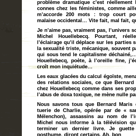
problème dramatique c’est réellement l
connes chez les féministes, comme aill
m’accorde 200 mots : trop court po
malaise occidental… Vite fait, mal fait,
Je n’aime pas, vraiment pas, l’univers 
Michel Houellebecq. Pourtant, réelle
l’éclairage qu’il déplace sur les parties
la sexualité triste, mécanique, souvent
qui sous tend le capitalisme déchainé,…
Houellebecq, poète, à l’oreille fine, j’
croît mon inquiétude…
Les eaux glacées du calcul égoïste, mena
des relations sociales, ce que Bernard 
chez Houellebecq comme dans ses propres
l’abus de doxa toxique, ne mène nulle part
Nous savons tous que Bernard Maris e
tuerie de Charlie, opérée par de « sang
Mélenchon), assassins au nom de l’i
Michel nous informe à la télévision q
terminer un dernier livre. Je guette
posthume, diront certains. Ah, bon